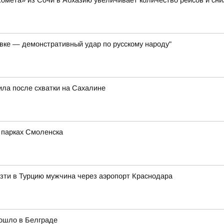
Комета» из Сочи в Абхазию увеличивает количество рейсов и сни
вке — демонстративный удар по русскому народу"
ила после схватки на Сахалине
в парках Смоленска
зти в Турцию мужчина через аэропорт Краснодара
рошло в Белграде