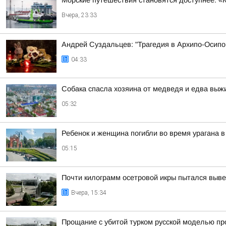
Морские путешествия становятся доступнее: «
Вчера, 23:33
Андрей Суздальцев: "Трагедия в Архипо-Осипо
04:33
Собака спасла хозяина от медведя и едва выж
05:32
Ребенок и женщина погибли во время урагана 
05:15
Почти килограмм осетровой икры пытался выве
Вчера, 15:34
Прощание с убитой турком русской моделью п