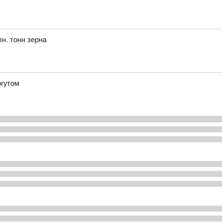
н. тонн зерна
ргутом