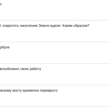
р
т сократить население Земли вдвое. Каким образом?
арбузе
 возобновил свою работу
мскому мосту временно перекрыто