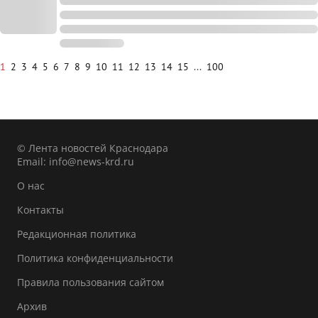
1
2
3
4
5
6
7
8
9
10
11
12
13
14
15
...
100
© Лента новостей Краснодара
Email:
info@news-krd.ru
О нас
Контакты
Редакционная политика
Политика конфиденциальности
Правила пользования сайтом
Архив