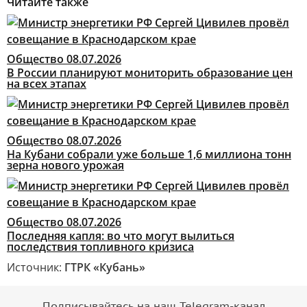
Читайте также
Общество
08.07.2026
В России планируют мониторить образование цен
на всех этапах
Общество
08.07.2026
На Кубани собрали уже больше 1,6 миллиона тонн
зерна нового урожая
Общество
08.07.2026
Последняя капля: во что могут вылиться
последствия топливного кризиса
Источник:
ГТРК «Кубань»
Подписывайтесь на наш Telegram-канал