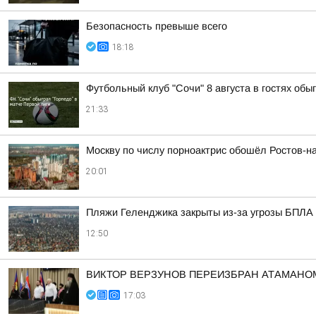
Безопасность превыше всего
18:18
Футбольный клуб "Сочи" 8 августа в гостях обыг
21:33
Москву по числу порноактрис обошёл Ростов-н
20:01
Пляжи Геленджика закрыты из-за угрозы БПЛА
12:50
ВИКТОР ВЕРЗУНОВ ПЕРЕИЗБРАН АТАМАНО
17:03