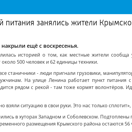
й питания занялись жители Крымско
 накрыли ещё с воскресенья.
лилась историей о том, как местные жители сообща у
около 500 человек и 62 единицы техники.
се станичники - люди пригнали грузовики, манипулятор
мужчинам. На улице Ленина работает пункт питания с
дится рядом с рекой - там тоже кормят волонтёров. И
но взяли ситуацию в свои руки. Это нас только сплотит»,
ись в хуторах Западном и Соболевском. Подтоплены по
 временного размещения Крымского района остаются 56