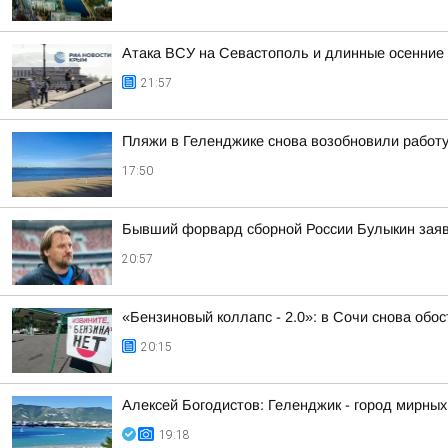
Атака ВСУ на Севастополь и длинные осенние 
21:57
Пляжи в Геленджике снова возобновили работ
17:50
Бывший форвард сборной России Булыкин заяви
20:57
«Бензиновый коллапс - 2.0»: в Сочи снова обо
20:15
Алексей Богодистов: Геленджик - город мирны
19:18