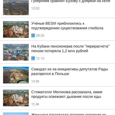
Губерниев сравнил Бузову с дояркой на селе
10:50
Учёные BESIII приблизились к
подтверждению существования глюбола
09:28
На Кубани пенсионерка после "перерасчета"
пенсии потеряла 1,2 млн рублей
12:10
Скандал из-за инициативы депутатов Рады
разгорелся в Польше
10:04
Стоматолог Мелихова рассказала, какие
продукты освежают дыхание после еды
12:48
Женщина рассказала историю спасения от