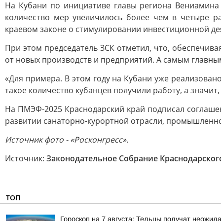
На Кубани по инициативе главы региона Вениамина 
количество мер увеличилось более чем в четыре ра
краевом законе о стимулировании инвестиционной дея
При этом председатель ЗСК отметил, что, обеспечива
от новых производств и предприятий. А самым главны
«Для примера. В этом году на Кубани уже реализован
такое количество кубанцев получили работу, а значит,
На ПМЭФ-2025 Краснодарский край подписал соглашени
развитии санаторно-курортной отрасли, промышленно
Источник ф
ото - «
Росконгресс».
Источник:
Законодательное Собрание Краснодарског
ТОП
Гороскоп на 7 августа: Тельцы получат неожид