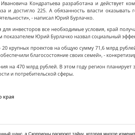
Ивановича Кондратьева разработана и действует комп
за и достигло 225. А обязанность власти оказывать 
тельности», - написал Юрий Бурлачко.
я для инвесторов все необходимые условия, край полу
м показателем Юрий Бурлачко назвал социальный эффек
о 20 крупных проектов на общую сумму 71,6 млрд рублей
 обеспечили благосостояние своих семей», - конкретизи
я на 470 млрд рублей. В этом году регион планирует 
сти и потребительской сферы.
о края
анный шанс, а Скорпионы раскроют тайну, которая многое измени