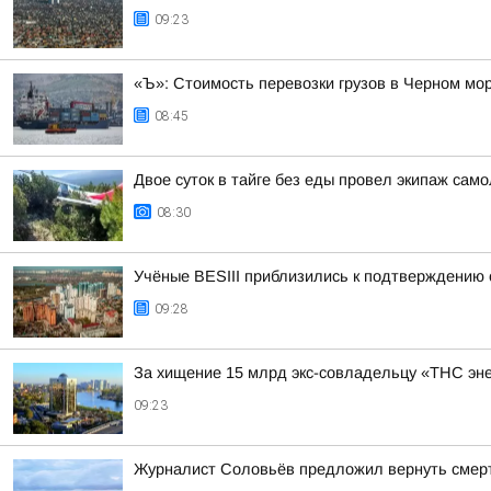
09:23
«Ъ»: Стоимость перевозки грузов в Черном мор
08:45
Двое суток в тайге без еды провел экипаж само
08:30
Учёные BESIII приблизились к подтверждению
09:28
За хищение 15 млрд экс-совладельцу «ТНС энер
09:23
Журналист Соловьёв предложил вернуть смерт