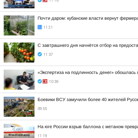
11:16
Почти даром: кубанские власти вернут фермер
11:21
С завтрашнего дня начнётся отбор на предост
11:37
«Экспертиза на подлинность денег» обошлась п
10:39
Боевики ВСУ замучили более 40 жителей Русск
09:55
На юге России взрыв баллона с метаном превр
11:19