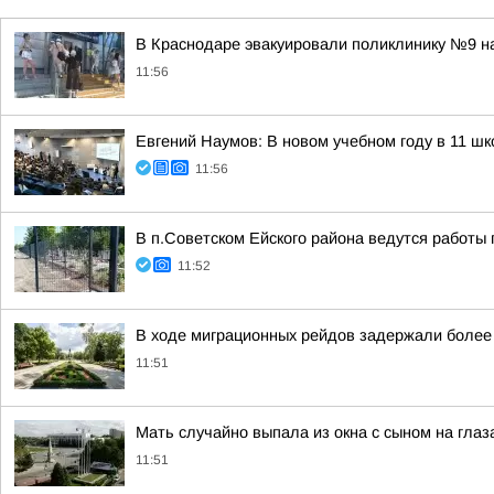
В Краснодаре эвакуировали поликлинику №9 н
11:56
Евгений Наумов: В новом учебном году в 11 ш
11:56
В п.Советском Ейского района ведутся работы 
11:52
В ходе миграционных рейдов задержали более
11:51
Мать случайно выпала из окна с сыном на глаз
11:51