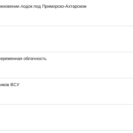
олкновении лодок под Приморско-Ахтарском
 переменная облачность
чиков ВСУ