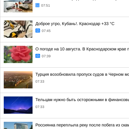
07:51
Доброе утро, Кубань!. Краснодар +33 °С
07:45
О погоде на 10 августа. В Краснодарском крае
07:39
Турция возобновила пропуск судов в Черном м
07:33
Тельцам нужно быть осторожными в финансовых
07:33
Россиянка переплыла реку после побега из ск