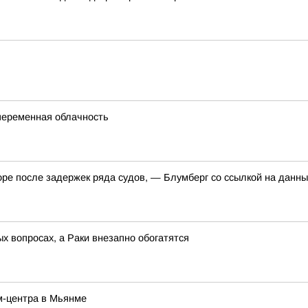
 переменная облачность
оре после задержек ряда судов, — Блумберг со ссылкой на данн
 вопросах, а Раки внезапно обогатятся
ам-центра в Мьянме