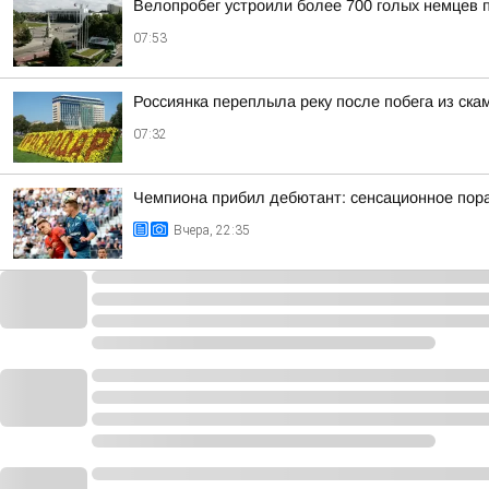
Велопробег устроили более 700 голых немцев 
07:53
Россиянка переплыла реку после побега из ска
07:32
Чемпиона прибил дебютант: сенсационное пора
Вчера, 22:35