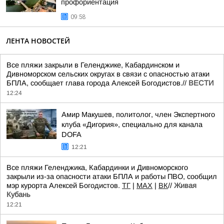
профориентация
09:58
ЛЕНТА НОВОСТЕЙ
Все пляжи закрыли в Геленджике, Кабардинском и
Дивноморском сельских округах в связи с опасностью атаки
БПЛА, сообщает глава города Алексей Богодистов.//
ВЕСТИ
12:24
Амир Макушев, политолог, член Экспертного
клуба «Дигория», специально для канала
DOFA
12:21
Все пляжи Геленджика, Кабардинки и Дивноморского
закрыли из-за опасности атаки БПЛА и работы ПВО, сообщил
мэр курорта Алексей Богодистов.
TГ
|
MAX
|
ВК
//
Живая
Кубань
12:21