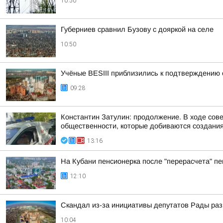
10:50
Губерниев сравнил Бузову с дояркой на селе
10:50
Учёные BESIII приблизились к подтверждению
09:28
Константин Затулин: продолжение. В ходе сов
общественности, которые добиваются создания 
13:16
На Кубани пенсионерка после "перерасчета" пе
12:10
Скандал из-за инициативы депутатов Рады ра
10:04