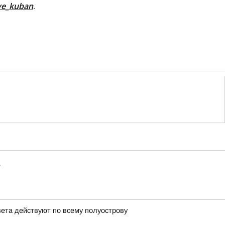
ive_kuban
.
т
вета действуют по всему полуострову