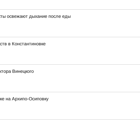
кты освежают дыхание после еды
ств в Константиновке
ктора Винецкого
ке на Архипо-Осиповку