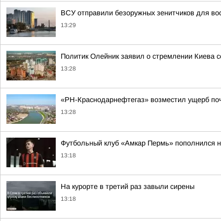
ВСУ отправили безоружных зенитчиков для во
13:29
Политик Олейник заявил о стремлении Киева с
13:28
«РН-Краснодарнефтегаз» возместил ущерб поч
13:28
Футбольный клуб «Амкар Пермь» пополнился 
13:18
На курорте в третий раз завыли сирены
13:18