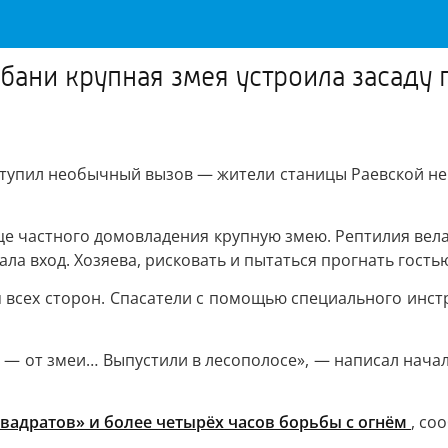
бани крупная змея устроила засаду 
тупил необычный вызов — жители станицы Раевской не 
 частного домовладения крупную змею. Рептилия вела 
ала вход. Хозяева, рисковать и пытаться прогнать гост
всех сторон. Спасатели с помощью специального инстр
ма — от змеи… Выпустили в лесополосе», — написал на
квадратов» и более четырёх часов борьбы с огнём
, со