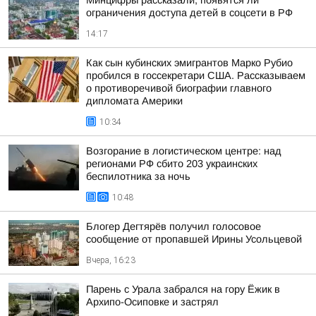
Минцифры рассказали, появятся ли
ограничения доступа детей в соцсети в РФ
14:17
Как сын кубинских эмигрантов Марко Рубио
пробился в госсекретари США. Рассказываем
о противоречивой биографии главного
дипломата Америки
10:34
Возгорание в логистическом центре: над
регионами РФ сбито 203 украинских
беспилотника за ночь
10:48
Блогер Дегтярёв получил голосовое
сообщение от пропавшей Ирины Усольцевой
Вчера, 16:23
Парень с Урала забрался на гору Ёжик в
Архипо-Осиповке и застрял