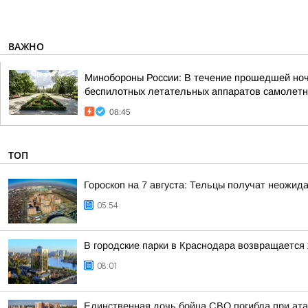
ВАЖНО
Минобороны России: В течение прошедшей ночи 
беспилотных летательных аппаратов самолетно
08:45
ТОП
Гороскоп на 7 августа: Тельцы получат неожид
05:54
В городские парки в Краснодара возвращается
08:01
Единственная дочь бойца СВО погибла при ата