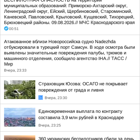
БЕСПИЛОТНАЯ ОПАСНОСТЬ на территории
муниципальных образований: Приморско-Ахтарский округ,
Ленинградский округ, Ейский, Щербиновский, Староминский,
Каневской, Павловский, Крыловский, Кущевский, Тихорецкий,
Брюховецкий районы. 09.08.2026.//
МЧС Краснодарского края
00:51
Атакованное вблизи Новороссийска судно Nadezhda
отбуксировали в турецкий порт Самсун. В ходе осмотра были
выявлены значительные повреждения палубы, трюмов и
машинного отделения, сообщило агентство IHA.//
ТАСС /
Мир
Вчера, 23:33
Страховщик Юсова: ОСАГО не покрывает
повреждения от града и ливня
Вчера, 23:30
Единовременная выплата по контракту
составила 3,9 млн рублей в Краснодаре
Вчера, 23:25
360 украинских беспилотников сбили за день