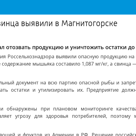
инца выявили в Магнитогорске
ал отозвать продукцию и уничтожить остатки до
ия Россельхознадзора выявили опасную продукцию на
содержание мышьяка составило 1,087 мг/кг, а свинца —
ьный документ на всю партию опасной рыбы и запрет
рать остатки и утилизировать их. Предприятие долж
ли обнаружены при плановом мониторинге качества
вляет угрозу для здоровья потребителей, поэтому
вощей и фруктов из Армении в РФ. Решение российск