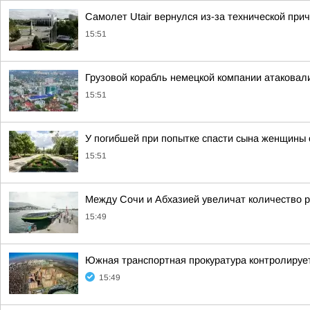
Самолет Utair вернулся из-за технической при
15:51
Грузовой корабль немецкой компании атаковал
15:51
У погибшей при попытке спасти сына женщины 
15:51
Между Сочи и Абхазией увеличат количество р
15:49
Южная транспортная прокуратура контролируе
15:49