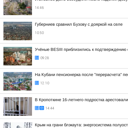
14:46
Губерниев сравнил Бузову с дояркой на селе
10:50
Учёные BESIII приблизились к подтверждению
09:28
На Кубани пенсионерка после "перерасчета" пе
12:10
В Кропоткине 16-летнего подростка арестовали
14:44
Крым на грани блэкаута: энергосистема полуос