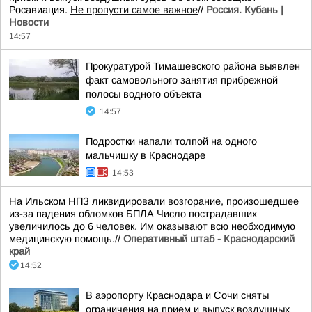
Росавиация.
Не пропусти самое важное
//
Россия. Кубань |
Новости
14:57
Прокуратурой Тимашевского района выявлен
факт самовольного занятия прибрежной
полосы водного объекта
14:57
Подростки напали толпой на одного
мальчишку в Краснодаре
14:53
На Ильском НПЗ ликвидировали возгорание, произошедшее
из-за падения обломков БПЛА Число пострадавших
увеличилось до 6 человек. Им оказывают всю необходимую
медицинскую помощь.//
Оперативный штаб - Краснодарский
край
14:52
В аэропорту Краснодара и Сочи сняты
ограничения на прием и выпуск воздушных