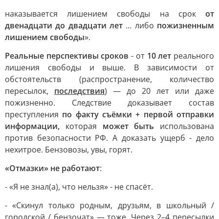
наказывается лишением свободы на срок
от
двенадцати до двадцати лет
… либо
пожизненным
лишением свободы
».
Реальные перспективы сроков
- от
10 лет
реального
лишения свободы и выше. В зависимости от
обстоятельств (распространение, количество
пересылок,
последствия
) — до 20 лет или даже
пожизненно. Следствие доказывает состав
преступления
по факту съёмки + первой отправки
информации,
которая
может быть
использована
против безопасности РФ. А доказать ущерб - дело
нехитрое. Бензовозы, увы, горят.
«Отмазки» не работают
:
- «Я не знал(а), что нельзя» - не спасёт.
- «Скинул только родным, друзьям, в школьный /
городской / бензочат» — тоже. Через 2–4 пересылки