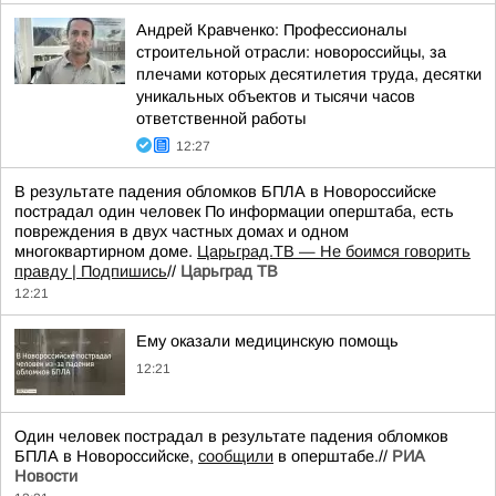
Андрей Кравченко: Профессионалы
строительной отрасли: новороссийцы, за
плечами которых десятилетия труда, десятки
уникальных объектов и тысячи часов
ответственной работы
12:27
В результате падения обломков БПЛА в Новороссийске
пострадал один человек По информации оперштаба, есть
повреждения в двух частных домах и одном
многоквартирном доме.
Царьград.ТВ — Не боимся говорить
правду | Подпишись
//
Царьград ТВ
12:21
Ему оказали медицинскую помощь
12:21
Один человек пострадал в результате падения обломков
БПЛА в Новороссийске,
сообщили
в оперштабе.//
РИА
Новости