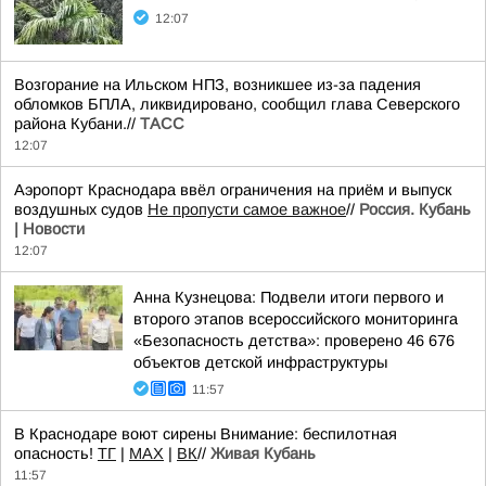
12:07
Возгорание на Ильском НПЗ, возникшее из-за падения
обломков БПЛА, ликвидировано, сообщил глава Северского
района Кубани.//
ТАСС
12:07
Аэропорт Краснодара ввёл ограничения на приём и выпуск
воздушных судов
Не пропусти самое важное
//
Россия. Кубань
| Новости
12:07
Анна Кузнецова: Подвели итоги первого и
второго этапов всероссийского мониторинга
«Безопасность детства»: проверено 46 676
объектов детской инфраструктуры
11:57
В Краснодаре воют сирены Внимание: беспилотная
опасность!
TГ
|
MAX
|
ВК
//
Живая Кубань
11:57