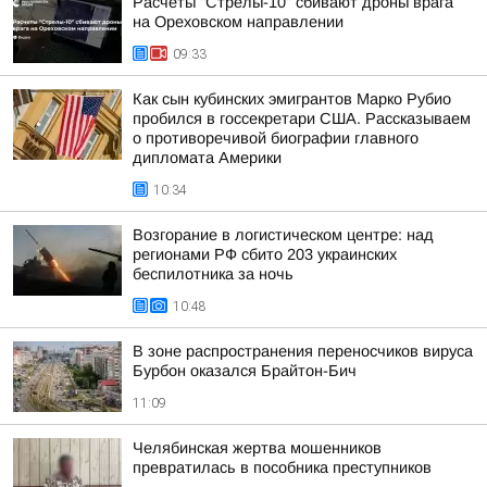
Расчеты "Стрелы-10" сбивают дроны врага
на Ореховском направлении
09:33
Как сын кубинских эмигрантов Марко Рубио
пробился в госсекретари США. Рассказываем
о противоречивой биографии главного
дипломата Америки
10:34
Возгорание в логистическом центре: над
регионами РФ сбито 203 украинских
беспилотника за ночь
10:48
В зоне распространения переносчиков вируса
Бурбон оказался Брайтон-Бич
11:09
Челябинская жертва мошенников
превратилась в пособника преступников