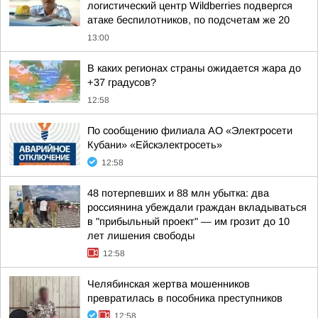
логистический центр Wildberries подвергся
атаке беспилотников, по подсчетам же 20
13:00
В каких регионах страны ожидается жара до
+37 градусов?
12:58
По сообщению филиала АО «Электросети
Кубани» «Ейскэлектросеть»
12:58
48 потерпевших и 88 млн убытка: два
россиянина убеждали граждан вкладываться
в "прибыльный проект" — им грозит до 10
лет лишения свободы
12:58
Челябинская жертва мошенников
превратилась в пособника преступников
12:58