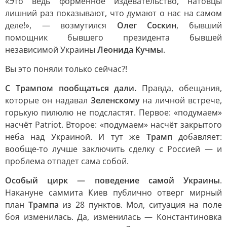
«Это ведь форменное издевательство, натовцы
лишний раз показывают, что думают о нас на самом
деле!», — возмутился
Олег Соскин
, бывший
помощник бывшего президента бывшей
независимой Украины
Леонида Кучмы
.
Вы это поняли только сейчас?!
С Трампом пообщаться дали.
Правда, обещания,
которые он надавал
Зеленскому
на личной встрече,
горькую пилюлю не подсластят. Первое: «подумаем»
насчёт Patriot. Второе: «подумаем» насчёт закрытого
неба над Украиной. И тут же
Трамп
добавляет:
вообще-то лучше заключить сделку с Россией — и
проблема отпадет сама собой.
Особый цирк — поведение самой Украины
.
Накануне саммита Киев публично отверг мирный
план
Трампа
из 28 пунктов. Мол, ситуация на поле
боя изменилась. Да, изменилась — Константиновка