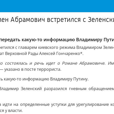
мен Абрамович встретился с Зеленск
 передать какую-то информацию Владимиру Пути
ретился с главарем киевского режима Владимиром Зеле
тат Верховной Рады Алексей Гончаренко*.
о состоялась и речь идет о Романе Абрамовиче. Име
 — указано в посте террориста.
ть какую-то информацию Владимиру Путину.
 Владимир Зеленский разразился гневным обращением
 идти на определенные уступки для урегулирование к
я у власти.