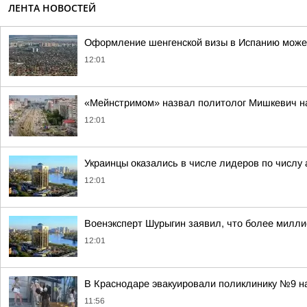
ЛЕНТА НОВОСТЕЙ
Оформление шенгенской визы в Испанию может
12:01
«Мейнстримом» назвал политолог Мишкевич н
12:01
Украинцы оказались в числе лидеров по числу
12:01
Военэксперт Шурыгин заявил, что более милл
12:01
В Краснодаре эвакуировали поликлинику №9 н
11:56