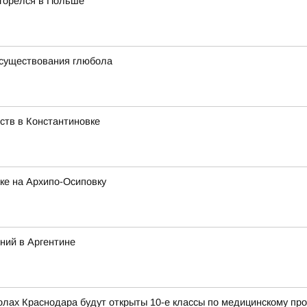
згорелся в Польше
 существования глюбола
ств в Константиновке
ке на Архипо-Осиповку
ний в Аргентине
колах Краснодара будут открыты 10-е классы по медицинскому п