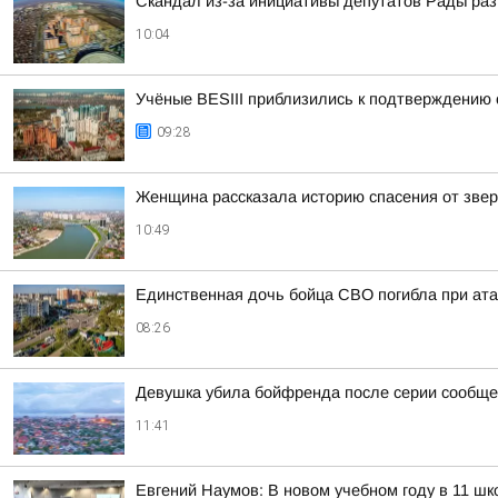
Скандал из-за инициативы депутатов Рады ра
10:04
Учёные BESIII приблизились к подтверждению
09:28
Женщина рассказала историю спасения от звер
10:49
Единственная дочь бойца СВО погибла при ата
08:26
Девушка убила бойфренда после серии сообще
11:41
Евгений Наумов: В новом учебном году в 11 ш