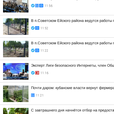
11:56
В п.Советском Ейского района ведутся работы 
11:52
В п.Советском Ейского района ведутся работы 
11:22
Эксперт Лиги безопасного Интернеты, член Об
11:16
Почти даром: кубанские власти вернут фермер
11:21
С завтрашнего дня начнётся отбор на предост