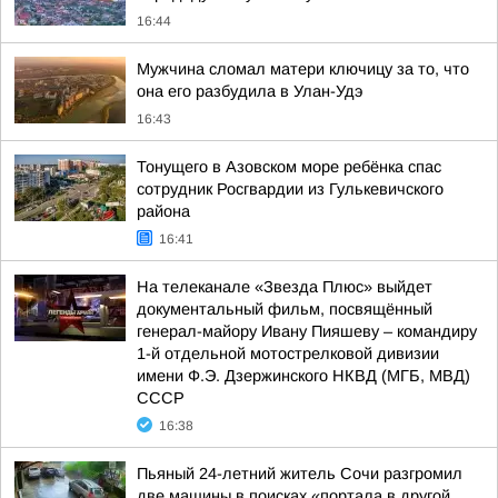
16:44
Мужчина сломал матери ключицу за то, что
она его разбудила в Улан-Удэ
16:43
Тонущего в Азовском море ребёнка спас
сотрудник Росгвардии из Гулькевичского
района
16:41
На телеканале «Звезда Плюс» выйдет
документальный фильм, посвящённый
генерал-майору Ивану Пияшеву – командиру
1-й отдельной мотострелковой дивизии
имени Ф.Э. Дзержинского НКВД (МГБ, МВД)
СССР
16:38
Пьяный 24-летний житель Сочи разгромил
две машины в поисках «портала в другой