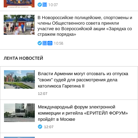
10:07
В Новороссийске полицейские, спортсмены и
члены Общественного совета приняли
участие во Всероссийской акции «Зарядка со
стражем порядка»
10:58
ЛЕНТА НОВОСТЕЙ
Власти Армении могут отозвать из отпуска
"своих" судей для рассмотрения дела
католикоса Гарегина II
12:07
Международный форум электронной
коммерции и ритейла «ЕРИТЕЙЛ ФОРУМ»
пройдёт в Москве
12:07