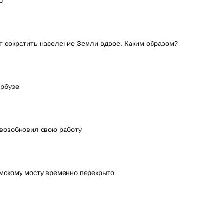
р
т сократить население Земли вдвое. Каким образом?
арбузе
 возобновил свою работу
мскому мосту временно перекрыто