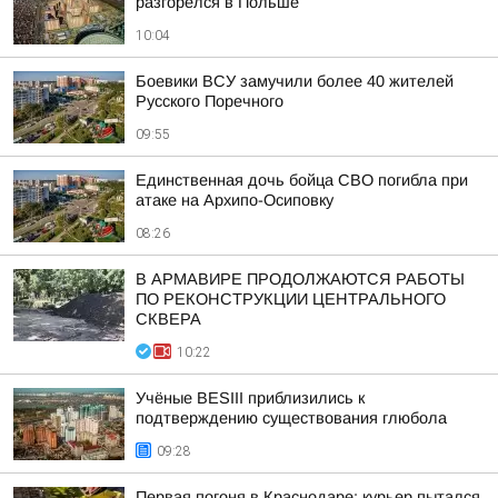
разгорелся в Польше
10:04
Боевики ВСУ замучили более 40 жителей
Русского Поречного
09:55
Единственная дочь бойца СВО погибла при
атаке на Архипо-Осиповку
08:26
В АРМАВИРЕ ПРОДОЛЖАЮТСЯ РАБОТЫ
ПО РЕКОНСТРУКЦИИ ЦЕНТРАЛЬНОГО
СКВЕРА
10:22
Учёные BESIII приблизились к
подтверждению существования глюбола
09:28
Первая погоня в Краснодаре: курьер пытался