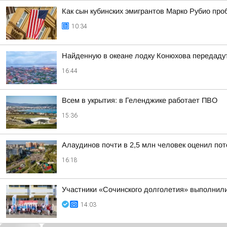
Как сын кубинских эмигрантов Марко Рубио пр
10:34
Найденную в океане лодку Конюхова передадут
16:44
Всем в укрытия: в Геленджике работает ПВО
15:36
Алаудинов почти в 2,5 млн человек оценил по
16:18
Участники «Сочинского долголетия» выполнил
14:03