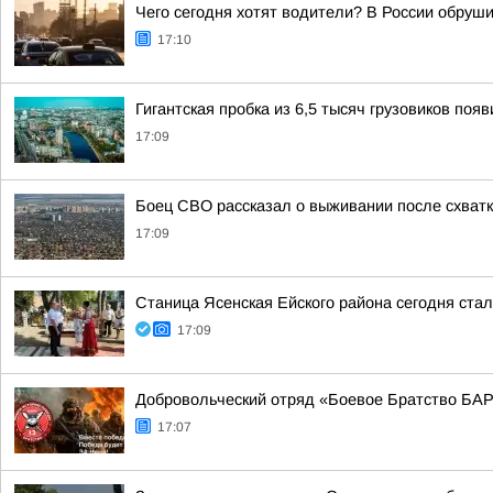
Чего сегодня хотят водители? В России обруш
17:10
Гигантская пробка из 6,5 тысяч грузовиков поя
17:09
Боец СВО рассказал о выживании после схватк
17:09
Станица Ясенская Ейского района сегодня ста
17:09
Добровольческий отряд «Боевое Братство БАР
17:07