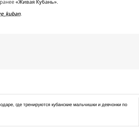
 ранее
«Живая Кубань»
.
ive_kuban
.
одаре, где тренируются кубанские мальчишки и девчонки по