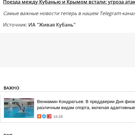
Поезда между Кубанью и Крымом встали: угроза ат
Самые важные новости теперь в нашем Telegram-канал
Источник:
ИА "Живая Кубань"
ВАЖНО
Вениамин Кондратьев: В преддверии Дня физку
различным видам спорта, включая адаптивные
16:28