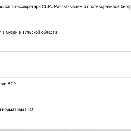
обился в госсекретари США. Рассказываем о противоречивой био
 в музей в Тульской области
тери ВСУ
и нормативы ГТО