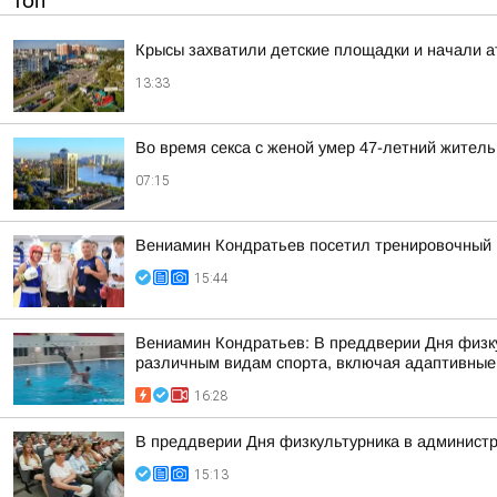
ТОП
Крысы захватили детские площадки и начали ат
13:33
Во время секса с женой умер 47-летний жител
07:15
Вениамин Кондратьев посетил тренировочный 
15:44
Вениамин Кондратьев: В преддверии Дня физку
различным видам спорта, включая адаптивные
16:28
В преддверии Дня физкультурника в администр
15:13